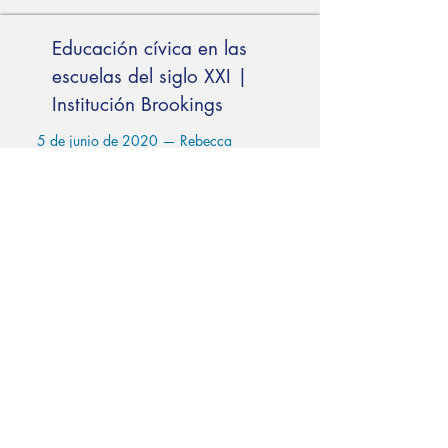
Educación cívica en las
escuelas del siglo XXI |
Institución Brookings
5 de junio de 2020 — Rebecca
Winthrop aboga por que las escuelas
cumplan un rol en el aumento de la
participación cívica, citando
Civic
Deserts
, un informe publicado por
Civic.
https://www.brookings.edu/poli
cy2020/bigideas/the-need-for-civic-
education-in-21st-century-schools/
Los millones de jóvenes
olvidados en medio de la
respuesta a la pandemia