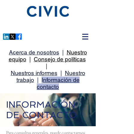
Acerca de nosotros
|
Nuestro
equipo
|
Consejo de políticas
|
Nuestros informes
|
Nuestro
trabajo
|
I
nformación de
contacto
INFORMACIÓN
DE CONTACTO
Para consultas generales, puede contactarnos