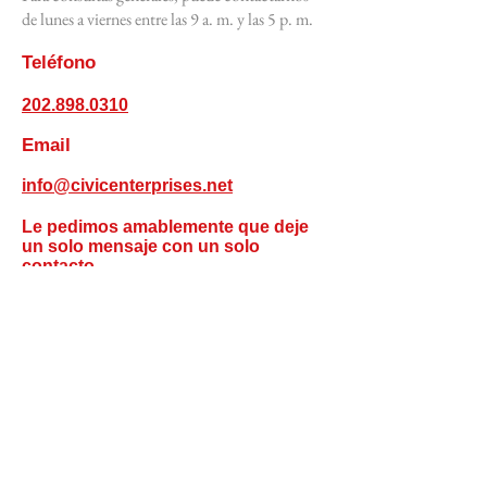
de lunes a viernes entre las 9 a. m. y las 5 p. m.
Teléfono
202.898.0310
Email​
info@civicenterprises.net
Le pedimos amablemente que deje
un solo mensaje con un solo
contacto.
**Por favor, tenga en cuenta que
aunque apreciamos sus preguntas,
no podemos responder a todos los
mensajes de correo electrónico.
Empleos